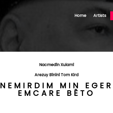
Home
Artists
Nacmedîn Xulamî
Arezuy Bînînî Tom Kird
NEMIRDIM MIN EGE
EMCARE BÊTO